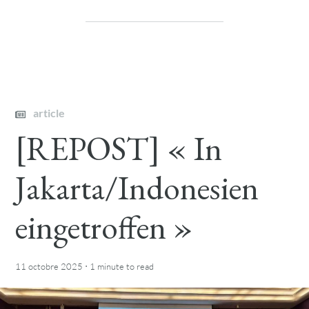
article
[REPOST] « In
Jakarta/Indonesien
eingetroffen »
·
11 octobre 2025
1 minute
to read