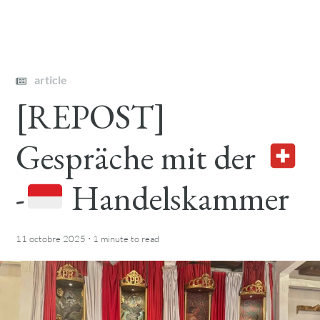
article
[REPOST]
Gespräche mit der
-
Handelskammer
·
11 octobre 2025
1 minute
to read