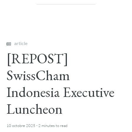
article
[REPOST]
SwissCham
Indonesia Executive
Luncheon
·
10 octobre 2025
2 minutes
to read