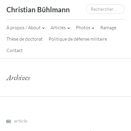
Skip
Rechercher :
Christian Bühlmann
to
content
À propos / About
Articles
Photos
Ramage
Thèse de doctorat
Politique de défense militaire
Contact
Archives
article