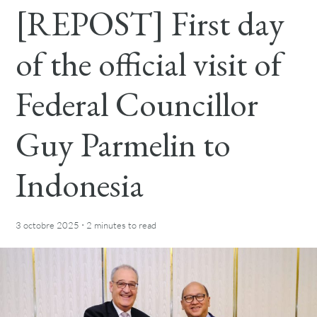
[REPOST] First day
of the official visit of
Federal Councillor
Guy Parmelin to
Indonesia
·
3 octobre 2025
2 minutes
to read