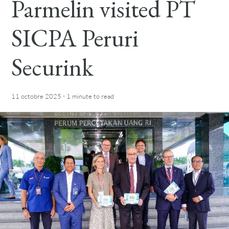
Parmelin visited PT
SICPA Peruri
Securink
·
11 octobre 2025
1 minute
to read