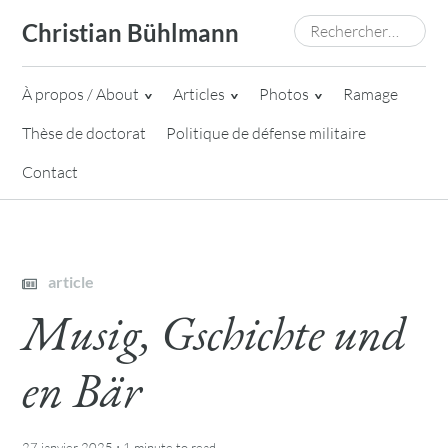
Skip
Rechercher :
Christian Bühlmann
to
content
À propos / About
Articles
Photos
Ramage
Thèse de doctorat
Politique de défense militaire
Contact
article
Musig, Gschichte und
en Bär
·
27 janvier 2025
1 minute
to read