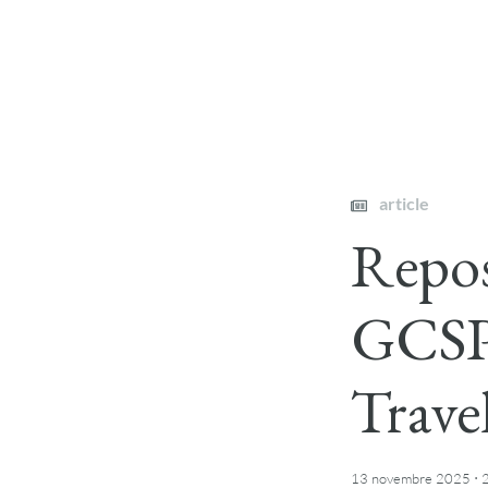
article
Repos
GCSP 
Travel
·
13 novembre 2025