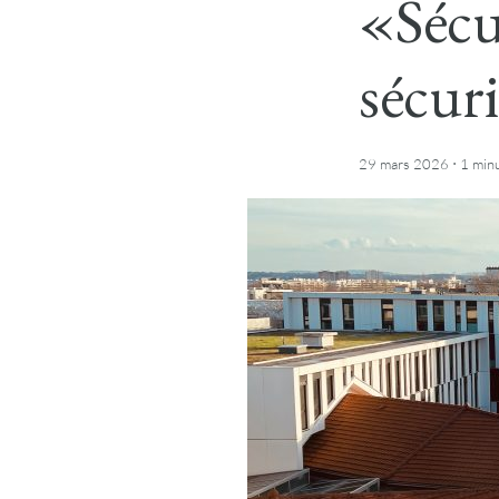
«Sécu
sécur
·
29 mars 2026
1 min