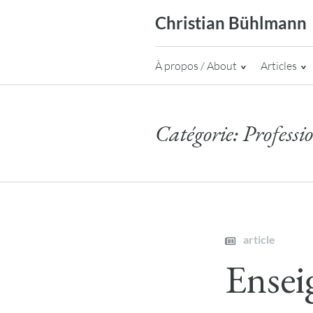
Skip
Christian Bühlmann
to
content
À propos / About
Articles
Catégorie:
Professi
article
Ensei