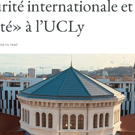
rité internationale et
ité» à l’UCLy
ute
to read