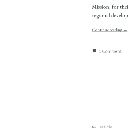
Mission, for th
regional develo
Continue reading
→
1 Comment
article