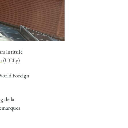
urs intitulé
n
(UCLy).
World Foreign
g de la
 remarques