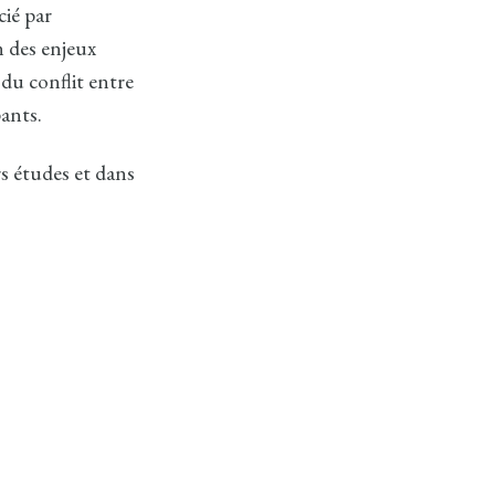
cié par
n des enjeux
 du conflit entre
pants.
rs études et dans