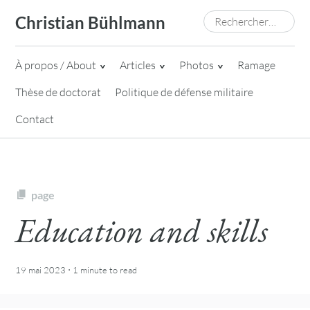
Skip
Rechercher :
Christian Bühlmann
to
content
À propos / About
Articles
Photos
Ramage
Thèse de doctorat
Politique de défense militaire
Contact
page
Education and skills
·
19 mai 2023
1 minute
to read