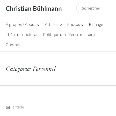
Skip
Rechercher :
Christian Bühlmann
to
content
À propos / About
Articles
Photos
Ramage
Thèse de doctorat
Politique de défense militaire
Contact
Catégorie:
Personnel
article