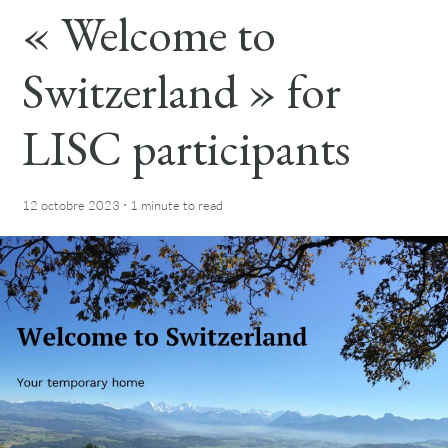
« Welcome to
Switzerland » for
LISC participants
·
12 octobre 2023
1 minute
to read