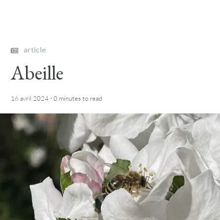
article
Abeille
·
16 avril 2024
0 minutes
to read