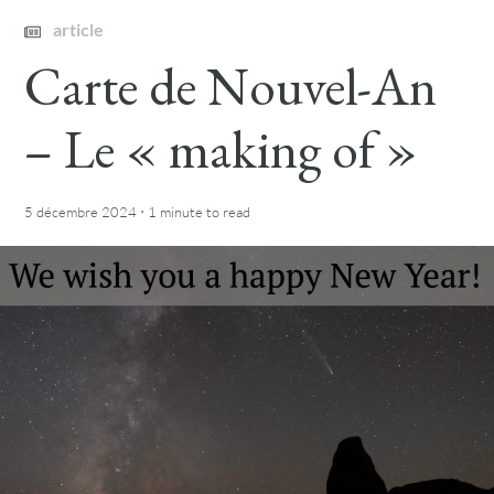
article
Carte de Nouvel-An
– Le « making of »
·
5 décembre 2024
1 minute
to read