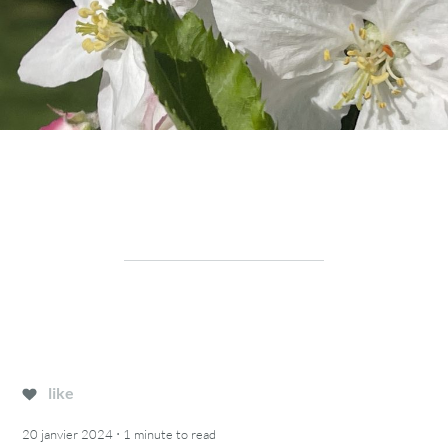
like
·
20 janvier 2024
1 minute
to read