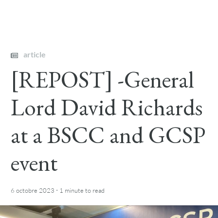
article
[REPOST] -General
Lord David Richards
at a BSCC and GCSP
event
·
6 octobre 2023
1 minute
to read