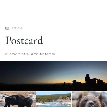
article
Postcard
·
31 octobre 2024
0 minutes
to read