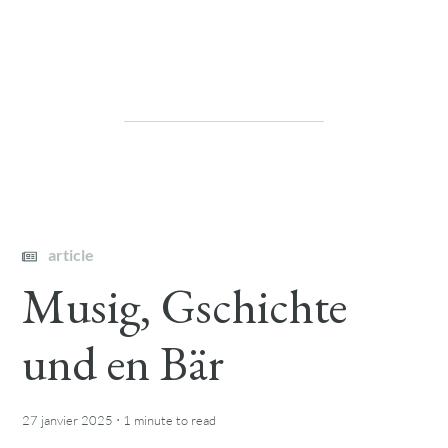
article
Musig, Gschichte
und en Bär
·
27 janvier 2025
1 minute
to read