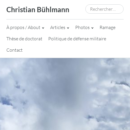
Skip
Rechercher :
Christian Bühlmann
to
content
À propos / About
Articles
Photos
Ramage
Thèse de doctorat
Politique de défense militaire
Contact