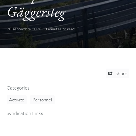
Gäggersteg
·
20 septembre 2023
0 minutes
to read
share
Categories
Activité
Personnel
Syndication Links