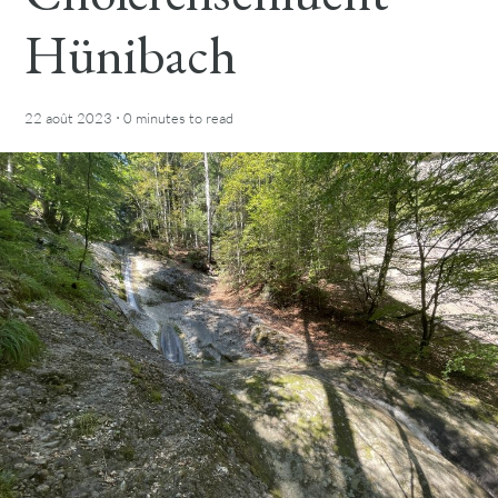
Hünibach
·
22 août 2023
0 minutes
to read