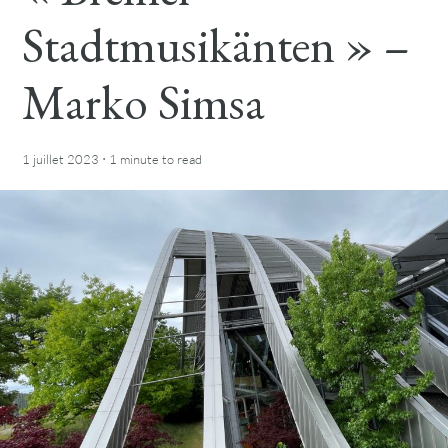
Stadtmusikänten » –
Marko Simsa
·
1 juillet 2023
1 minute
to read