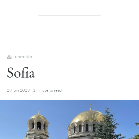
checkin
Sofia
·
28 juin 2023
1 minute
to read