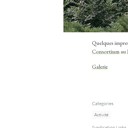
Quelques impres
Consortium
au
Galerie
Categories
Activité
Syndication Links