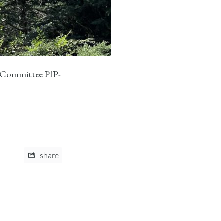
ry Committee
PfP-
share