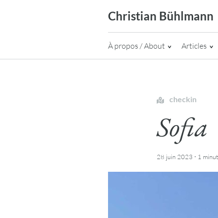
Skip
Christian Bühlmann
to
content
À propos / About
Articles
checkin
Sofia
·
28 juin 2023
1 minu