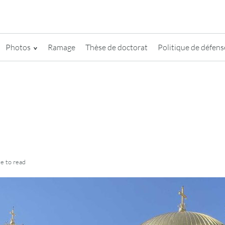
Photos
Ramage
Thèse de doctorat
Politique de défense
te
to read