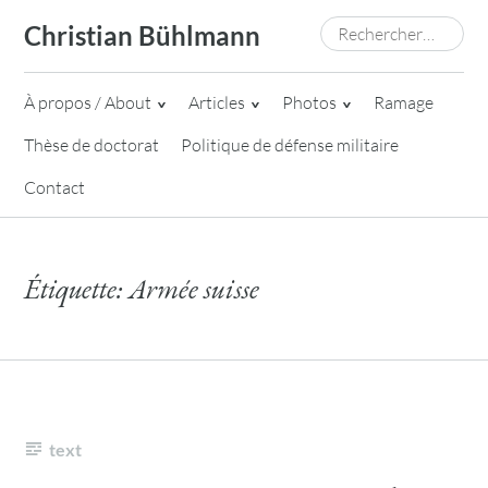
Skip
Rechercher :
Christian Bühlmann
to
content
À propos / About
Articles
Photos
Ramage
Thèse de doctorat
Politique de défense militaire
Contact
Étiquette:
Armée suisse
text