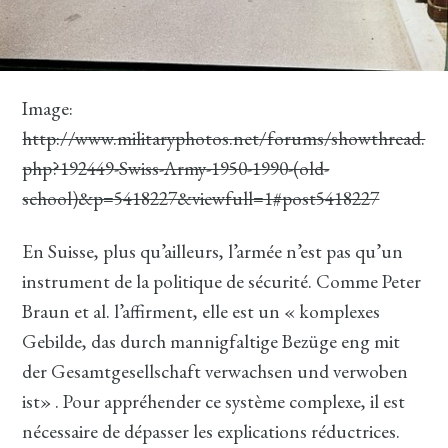
Image:
http://www.militaryphotos.net/forums/showthread.
php?192449-Swiss-Army-1950-1990-(old-
school)&p=5418227&viewfull=1#post5418227
En Suisse, plus qu’ailleurs, l’armée n’est pas qu’un
instrument de la politique de sécurité. Comme Peter
Braun et al. l’affirment, elle est un « komplexes
Gebilde, das durch mannigfaltige Bezüge eng mit
der Gesamtgesellschaft verwachsen und verwoben
ist» . Pour appréhender ce système complexe, il est
nécessaire de dépasser les explications réductrices.