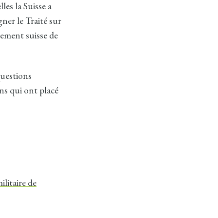
les la Suisse a
gner le Traité sur
pement suisse de
questions
ons qui ont placé
litaire de