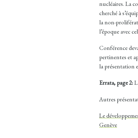
nucléaires. La co
cherché à s’équip
la non-proliféra
l’époque avec ce
Conférence deva
pertinentes et a
la présentation 
Errata, page 2:
Le
Autres présentat
Le développement
Genève