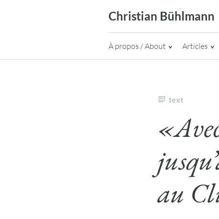
Skip
Christian Bühlmann
to
content
À propos / About
Articles
text
«Avec
jusqu
au Cl