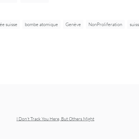
e suisse
bombe atomique
Genève
NonProliferation
suis
I Don’t Track You Here, But Others Might