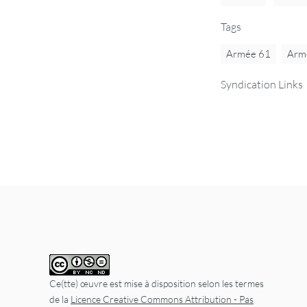
Tags
Armée 61
Armé
Syndication Links
Ce(tte) œuvre est mise à disposition selon les termes
de la
Licence Creative Commons Attribution - Pas