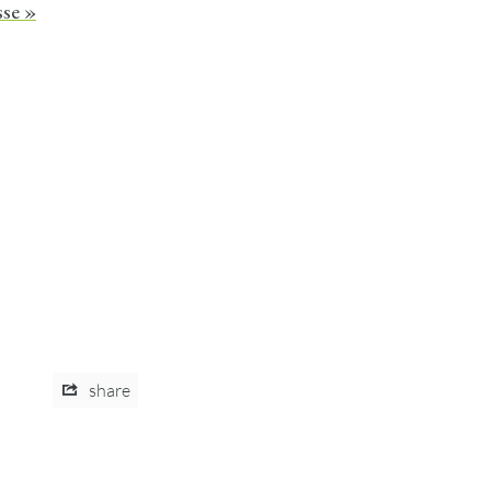
sse »
share