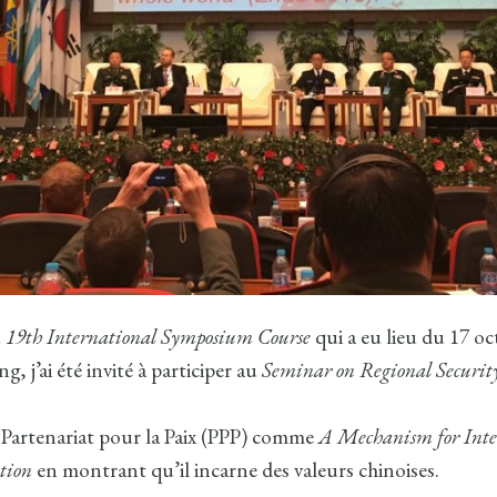
u
19th International Symposium Course
qui a eu lieu du 17 oc
g, j’ai été invité à participer au
Seminar on Regional Securit
le Partenariat pour la Paix (PPP) comme
A Mechanism for Inte
tion
en montrant qu’il incarne des valeurs chinoises.