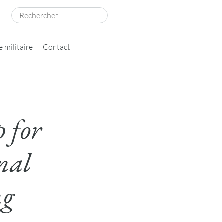
Rechercher :
 militaire
Contact
 for
nal
ng