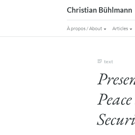
Skip
Christian Bühlmann
to
content
À propos / About
Articles
text
Prese
Peace
Securi