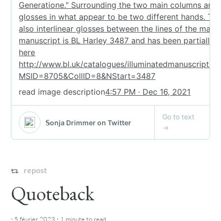
repost
Quoteback
·
·
5 février 2023
1 minute
to read