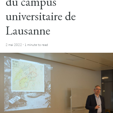
du campus
universitaire de
Lausanne
·
2 mai 2022
1 minute
to read