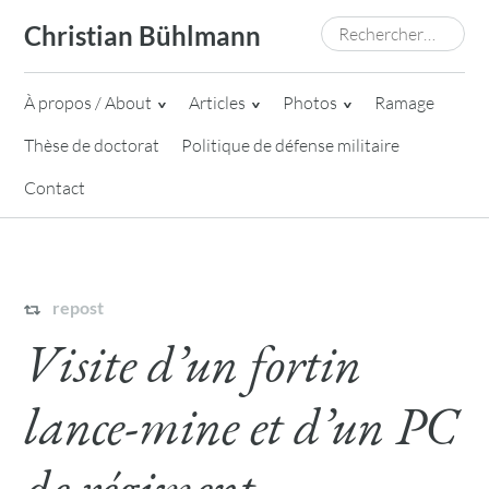
Skip
Rechercher :
Christian Bühlmann
to
content
À propos / About
Articles
Photos
Ramage
Thèse de doctorat
Politique de défense militaire
Contact
repost
Visite d’un fortin
lance-mine et d’un PC
de régiment