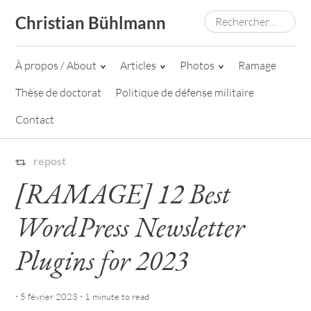
Skip
Rechercher :
Christian Bühlmann
to
content
À propos / About
Articles
Photos
Ramage
Thèse de doctorat
Politique de défense militaire
Contact
repost
[RAMAGE] 12 Best
WordPress Newsletter
Plugins for 2023
·
·
5 février 2023
1 minute
to read