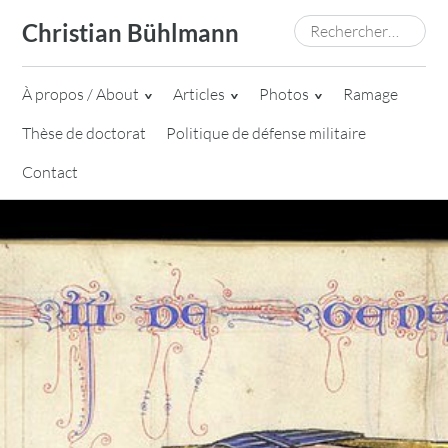
Skip
Rechercher :
Christian Bühlmann
to
content
À propos / About
Articles
Photos
Ramage
Thèse de doctorat
Politique de défense militaire
Contact