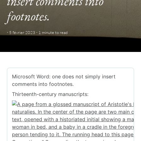
insert comments into
footnotes.
·
·
5 février 2023
1 minute
to read