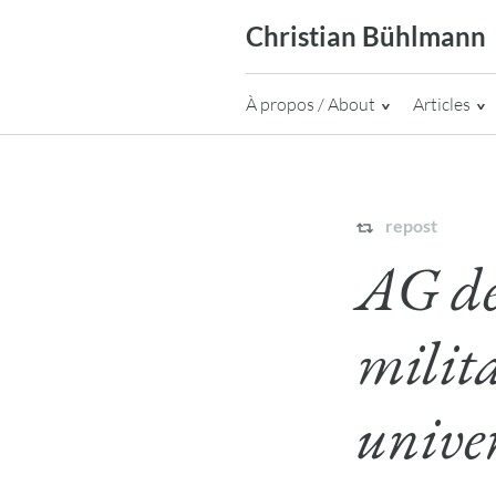
Skip
Christian Bühlmann
to
content
À propos / About
Articles
repost
AG de 
milit
unive