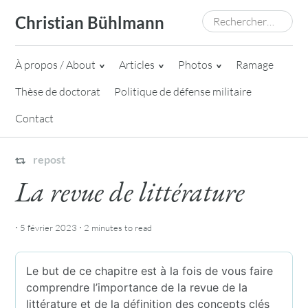
Skip
Rechercher :
Christian Bühlmann
to
content
À propos / About
Articles
Photos
Ramage
Thèse de doctorat
Politique de défense militaire
Contact
repost
La revue de littérature
·
·
5 février 2023
2 minutes
to read