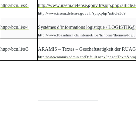
http://bcn.li/s/5
http://www.irsem.defense.gouv.fr/spip.php?article
http://www.irsem.defense.gouv.fr/spip.php?article369
http://bcn.li/s/4
Systèmes d’informations logistique / LOGISTIK
http://www.lba.admin.ch/internet/lba/fr/home/themen/log[
http://bcn.li/s/3
ARAMIS – Textes – Geschäftstatigkeit der RUA
http://www.aramis.admin.ch/Default.aspx?page=Texte&pro