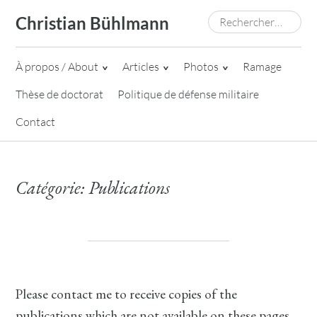
Skip
Rechercher :
Christian Bühlmann
to
content
À propos / About
Articles
Photos
Ramage
Thèse de doctorat
Politique de défense militaire
Contact
Catégorie:
Publications
Please contact me to receive copies of the
publications which are not available on these pages.