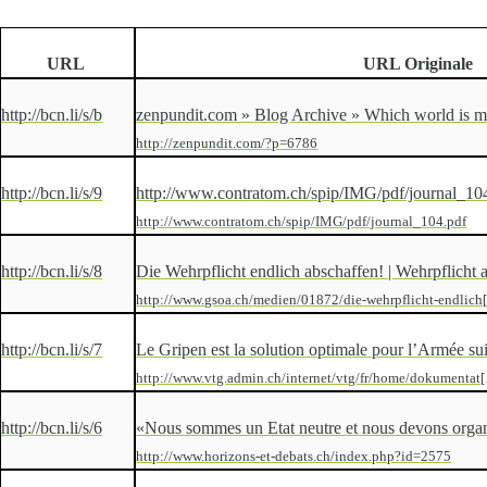
URL
URL Originale
http://bcn.li/s/b
zenpundit.com » Blog Archive » Which world is m
http://zenpundit.com/?p=6786
http://bcn.li/s/9
http://www.contratom.ch/spip/IMG/pdf/journal_10
http://www.contratom.ch/spip/IMG/pdf/journal_104.pdf
http://bcn.li/s/8
Die Wehrpflicht endlich abschaffen! | Wehrpflicht
http://www.gsoa.ch/medien/01872/die-wehrpflicht-endlich
http://bcn.li/s/7
Le Gripen est la solution optimale pour l’Armée su
http://www.vtg.admin.ch/internet/vtg/fr/home/dokumentat
http://bcn.li/s/6
«Nous sommes un Etat neutre et nous devons orga
http://www.horizons-et-debats.ch/index.php?id=2575