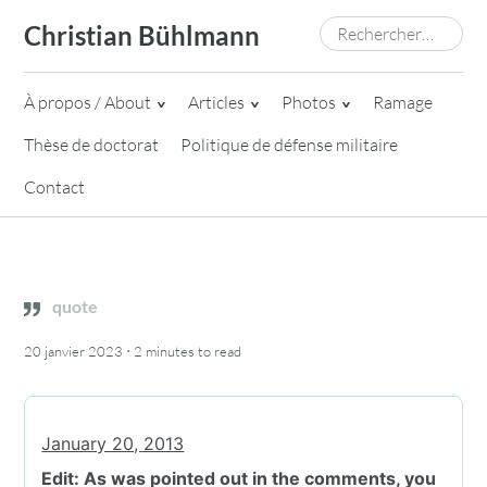
Skip
Rechercher :
Christian Bühlmann
to
content
À propos / About
Articles
Photos
Ramage
Thèse de doctorat
Politique de défense militaire
Contact
quote
·
20 janvier 2023
2 minutes
to read