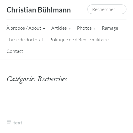
Skip
Rechercher :
Christian Bühlmann
to
content
À propos / About
Articles
Photos
Ramage
Thèse de doctorat
Politique de défense militaire
Contact
Catégorie:
Recherches
text