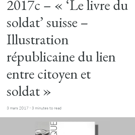
2017c – « ‘Le livre du
soldat’ suisse –
Illustration
républicaine du lien
entre citoyen et
soldat »
·
3 mars 2017
3 minutes
to read