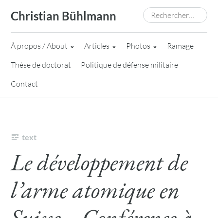
Skip
Rechercher :
Christian Bühlmann
to
content
À propos / About
Articles
Photos
Ramage
Thèse de doctorat
Politique de défense militaire
Contact
text
Le développement de
l’arme atomique en
Suisse – Conférence à