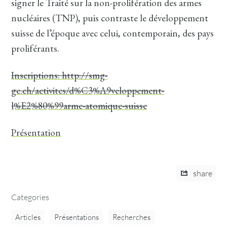
signer le Traité sur la non-prolifération des armes
nucléaires (TNP), puis contraste le développement
suisse de l’époque avec celui, contemporain, des pays
proliférants.
Inscriptions: http://smg-
ge.ch/activites/d%C3%A9veloppement-
l%E2%80%99arme-atomique-suisse
Présentation
share
Categories
Articles
Présentations
Recherches