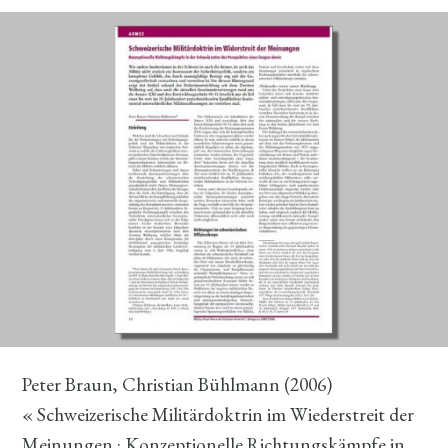
Peter Braun, Christian Bühlmann (2006)
« Schweizerische Militärdoktrin im Wiederstreit der
Meinungen : Konzeptionelle Richtungskämpfe in