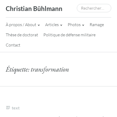
Skip
Rechercher :
Christian Bühlmann
to
content
À propos / About
Articles
Photos
Ramage
Thèse de doctorat
Politique de défense militaire
Contact
Étiquette:
transformation
text