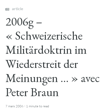
article
2006g –
« Schweizerische
Militärdoktrin im
Wiederstreit der
Meinungen … » avec
Peter Braun
·
7 mars 2006
1 minute
to read