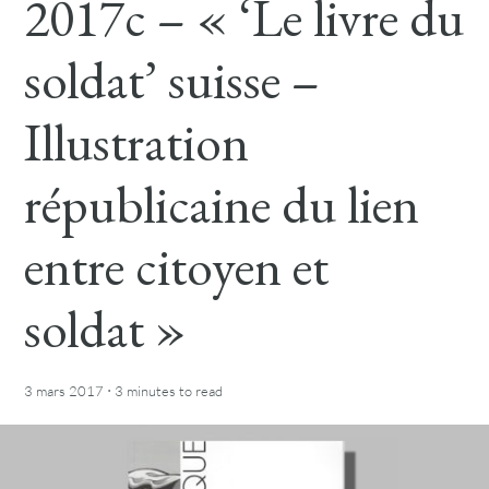
2017c – « ‘Le livre du
soldat’ suisse –
Illustration
républicaine du lien
entre citoyen et
soldat »
·
3 mars 2017
3 minutes
to read