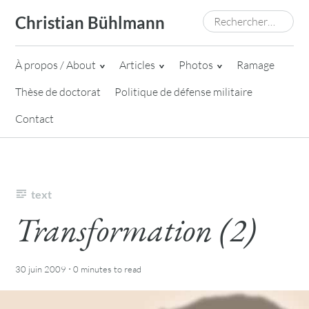
Skip
Rechercher :
Christian Bühlmann
to
content
À propos / About
Articles
Photos
Ramage
Thèse de doctorat
Politique de défense militaire
Contact
text
Transformation (2)
·
30 juin 2009
0 minutes
to read