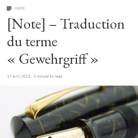
note
[Note] – Traduction
du terme
« Gewehrgriff »
·
19 avril 2023
1 minute
to read