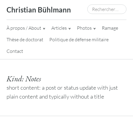
Skip
Rechercher :
Christian Bühlmann
to
content
À propos / About
Articles
Photos
Ramage
Thèse de doctorat
Politique de défense militaire
Contact
Kind:
Notes
short content: a post or status update with just
plain content and typically without a title