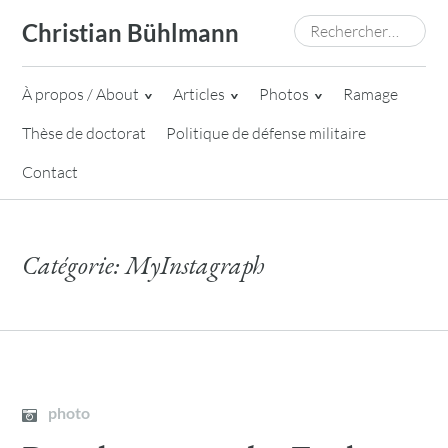
Skip
Rechercher :
Christian Bühlmann
to
content
À propos / About
Articles
Photos
Ramage
Thèse de doctorat
Politique de défense militaire
Contact
Catégorie:
MyInstagraph
photo