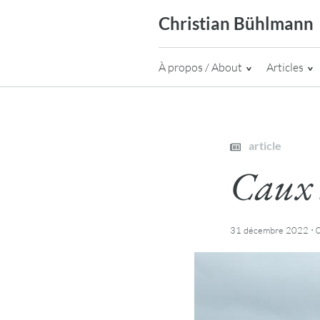
Skip
Christian Bühlmann
to
content
À propos / About
Articles
article
Caux 
·
31 décembre 2022