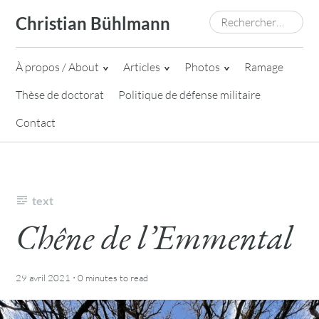
Skip
Rechercher :
Christian Bühlmann
to
content
À propos / About
Articles
Photos
Ramage
Thèse de doctorat
Politique de défense militaire
Contact
text
Chêne de l’Emmental
·
29 avril 2021
0 minutes
to read