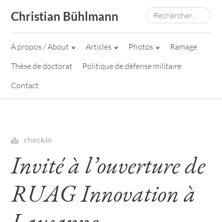
Skip
Rechercher :
Christian Bühlmann
to
content
À propos / About
Articles
Photos
Ramage
Thèse de doctorat
Politique de défense militaire
Contact
checkin
Invité à l’ouverture de
RUAG Innovation à
Lausanne