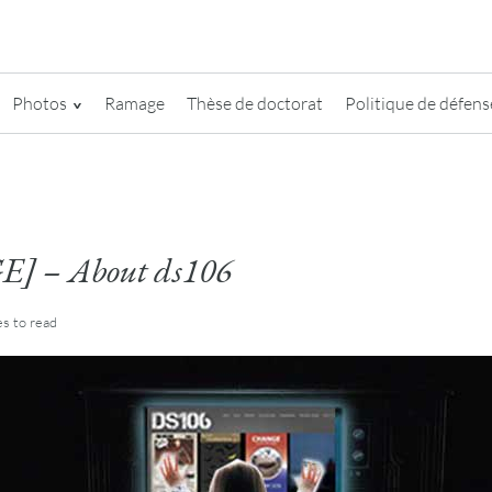
Photos
Ramage
Thèse de doctorat
Politique de défense
 – About ds106
es
to read