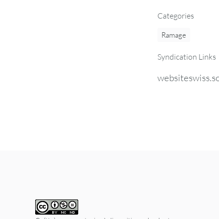
Categories
Ramage
Syndication Links
websiteswiss.so