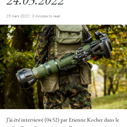
·
25 mars 2022
3 minutes
to read
J’ai été interviewé (04:52) par Etienne Kocher dans le