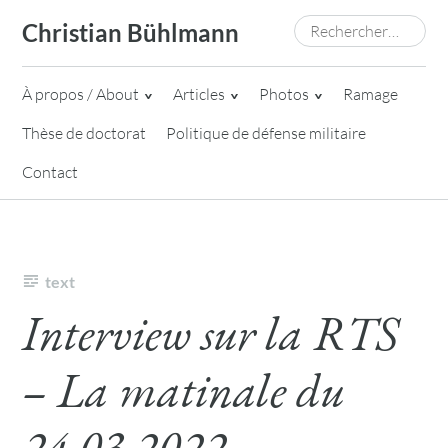
Skip
Rechercher :
Christian Bühlmann
to
content
À propos / About
Articles
Photos
Ramage
Thèse de doctorat
Politique de défense militaire
Contact
text
Interview sur la RTS
– La matinale du
24.03.2022