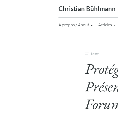
Skip
Christian Bühlmann
to
content
À propos / About
Articles
text
Protég
Prése
Foru