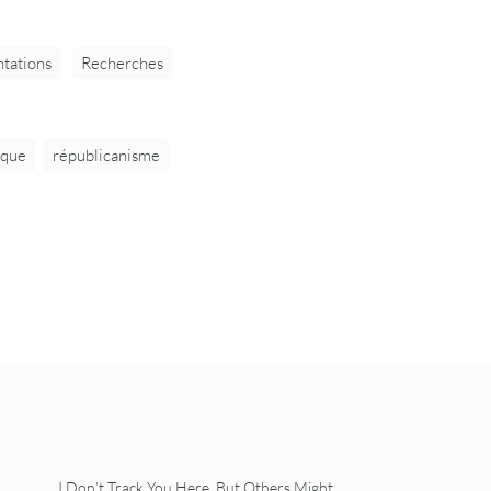
tations
Recherches
ique
républicanisme
I Don’t Track You Here, But Others Might