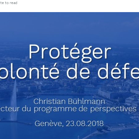
ute
to read