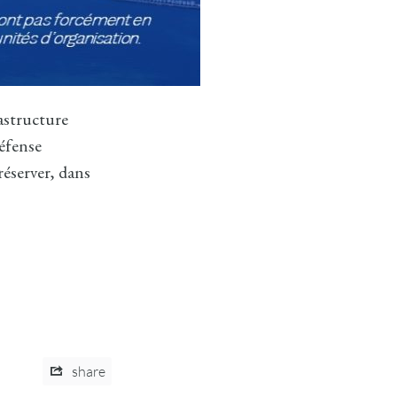
astructure
défense
réserver, dans
share