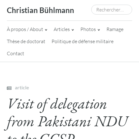
Skip
Rechercher :
Christian Bühlmann
to
content
À propos / About
Articles
Photos
Ramage
Thèse de doctorat
Politique de défense militaire
Contact
article
Visit of delegation
from Pakistani NDU
to the GCSP