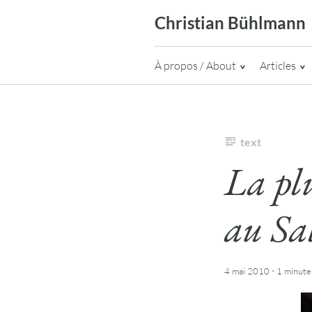
Skip
Christian Bühlmann
to
content
À propos / About
Articles
text
La plu
au Sa
·
4 mai 2010
1 minute