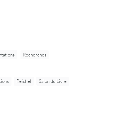
tations
Recherches
tions
Reichel
Salon du Livre