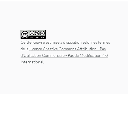
Ce(tte) œuvre est mise à disposition selon les termes
de la
Licence Creative Commons Attribution - Pas
d'Utilisation Commerciale - Pas de Modification 4.0
International
.