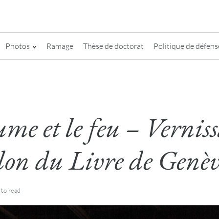
Photos
Ramage
Thèse de doctorat
Politique de défense
me et le feu – Vernis
lon du Livre de Genè
to read