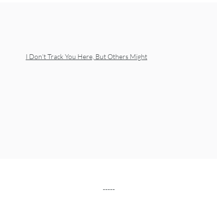
I Don’t Track You Here, But Others Might
-----