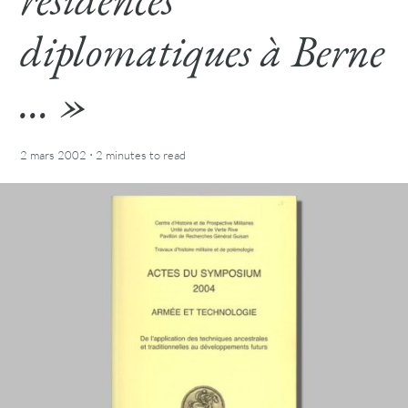
diplomatiques à Berne
… »
·
2 mars 2002
2 minutes
to read