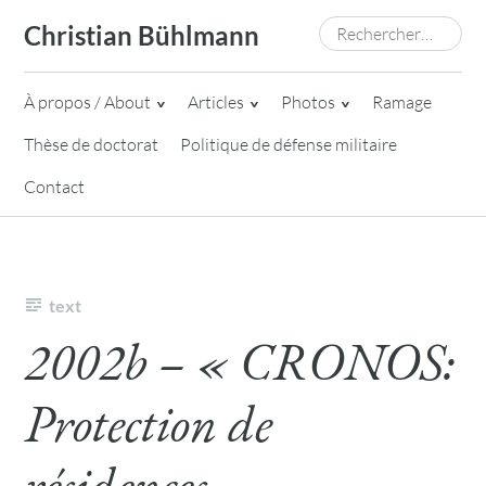
Skip
Rechercher :
Christian Bühlmann
to
content
À propos / About
Articles
Photos
Ramage
Thèse de doctorat
Politique de défense militaire
Contact
text
2002b – « CRONOS:
Protection de
résidences