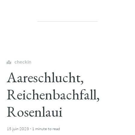
checkin
Aareschlucht,
Reichenbachfall,
Rosenlaui
·
15 juin 2023
1 minute
to read