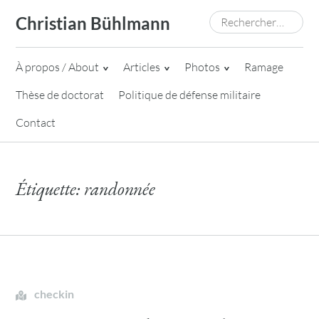
Skip
Rechercher :
Christian Bühlmann
to
content
À propos / About
Articles
Photos
Ramage
Thèse de doctorat
Politique de défense militaire
Contact
Étiquette:
randonnée
checkin