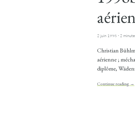
aérien
·
2 juin 1996
2 minute
Christian Bühlma
aérienne ; mécha
diplôme, Wädens
Continue reading
→