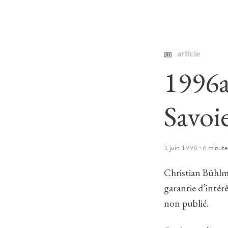
article
1996a
Savoie
·
1 juin 1996
6 minute
Christian Bühlma
garantie d’intérê
non publié.