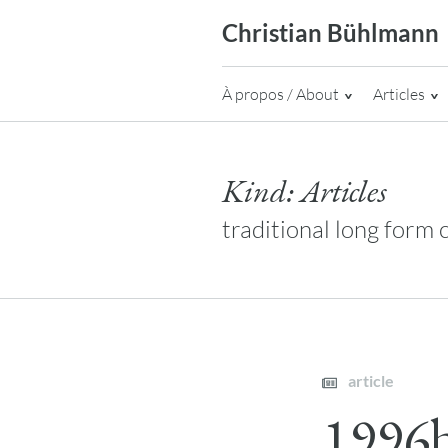
Skip
Christian Bühlmann
to
content
À propos / About
Articles
Kind:
Articles
traditional long form c
article
1996b