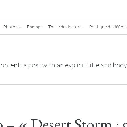
Photos
Ramage
Thèse de doctorat
Politique de défense
ontent: a post with an explicit title and bod
 – « Desert Storm : 