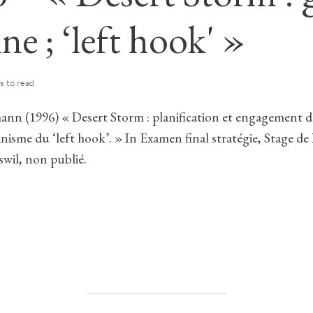
ne ; ‘left hook' »
s
to read
nn (1996) « Desert Storm : planification et engagement d
nisme du ‘left hook’. » In Examen final stratégie, Stage d
wil, non publié.