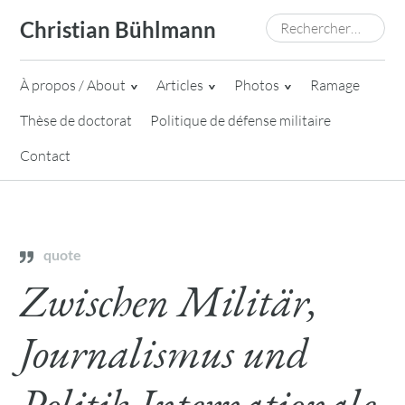
Skip
Rechercher :
Christian Bühlmann
to
content
À propos / About
Articles
Photos
Ramage
Thèse de doctorat
Politique de défense militaire
Contact
quote
Zwischen Militär,
Journalismus und
Politik Internationale