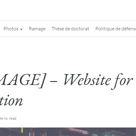
Photos
Ramage
Thèse de doctorat
Politique de défense
AGE] – Website for
tion
te
to read