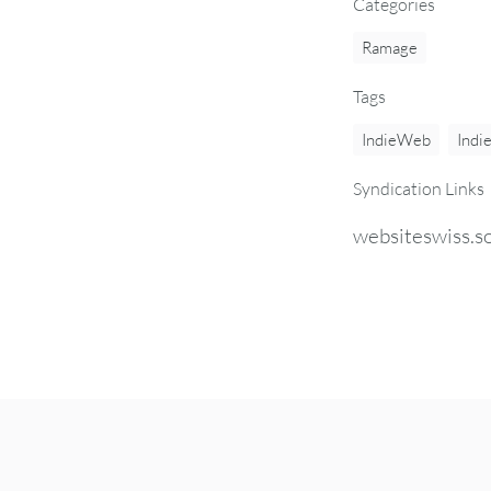
Categories
Ramage
Tags
IndieWeb
Indi
Syndication Links
websiteswiss.so