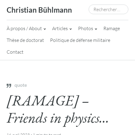
Skip
Rechercher :
Christian Bühlmann
to
content
À propos / About
Articles
Photos
Ramage
Thèse de doctorat
Politique de défense militaire
Contact
quote
[RAMAGE] –
Friends in physics…
·
16 avril 2023
1 minute
to read