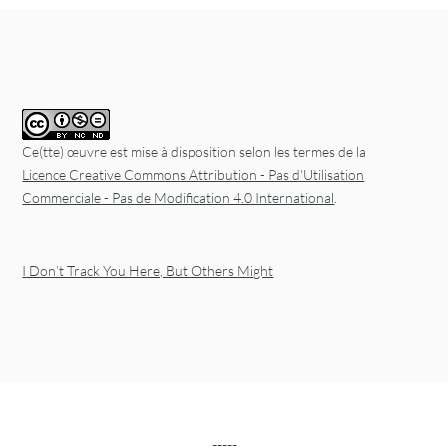
Ce(tte) œuvre est mise à disposition selon les termes de la
Licence Creative Commons Attribution - Pas d'Utilisation
Commerciale - Pas de Modification 4.0 International
.
I Don’t Track You Here, But Others Might
-----