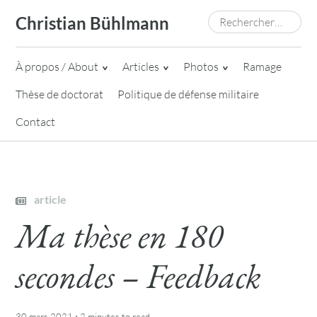
Skip
Rechercher :
Christian Bühlmann
to
content
À propos / About
Articles
Photos
Ramage
Thèse de doctorat
Politique de défense militaire
Contact
article
Ma thèse en 180
secondes – Feedback
·
30 mars 2021
2 minutes
to read