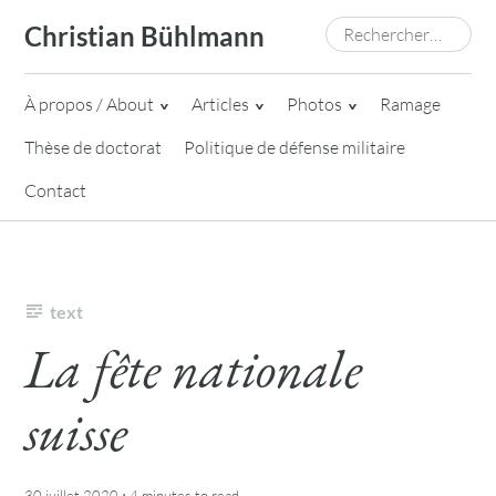
Skip
Rechercher :
Christian Bühlmann
to
content
À propos / About
Articles
Photos
Ramage
Thèse de doctorat
Politique de défense militaire
Contact
text
La fête nationale
suisse
·
30 juillet 2020
4 minutes
to read