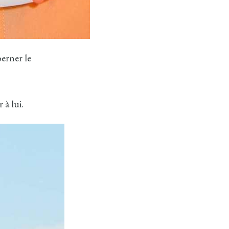
berner le
 à lui.