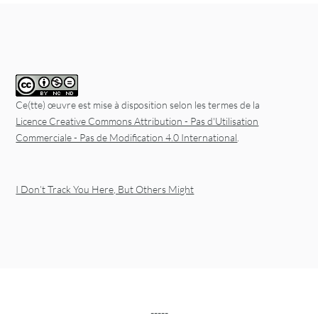
Post navigation
Ce(tte) œuvre est mise à disposition selon les termes de la
Licence Creative Commons Attribution - Pas d'Utilisation
Commerciale - Pas de Modification 4.0 International
.
I Don’t Track You Here, But Others Might
-----