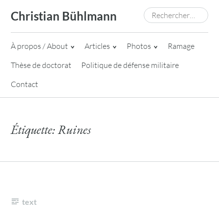
Skip
Rechercher :
Christian Bühlmann
to
content
À propos / About
Articles
Photos
Ramage
Thèse de doctorat
Politique de défense militaire
Contact
Étiquette:
Ruines
text